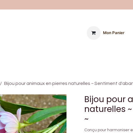
Mon Panier
on
Boutique
La Lithothérapie
Les Chakras
Purificati
Bijou pour animaux en pierres naturelles ~ Sentiment d'aba
Bijou pour 
naturelles 
~
Conçu pour harmoniser et