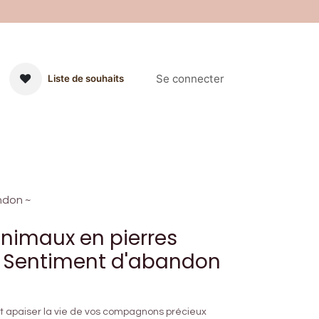
Se connecter
Liste de souhaits
on et Rechargement
Les Tailles
Événement à venir
Contac
ndon ~
animaux en pierres
~ Sentiment d'abandon
​ apaiser la vie de vos compagnons précieux