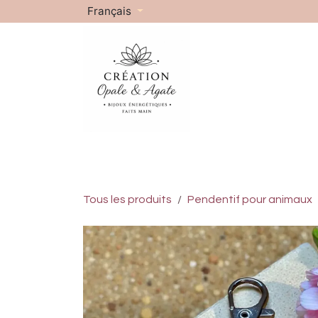
Se rendre au contenu
Français
Accueil
À propos
Choisissez votre intenti
Tous les produits
Pendentif pour animaux