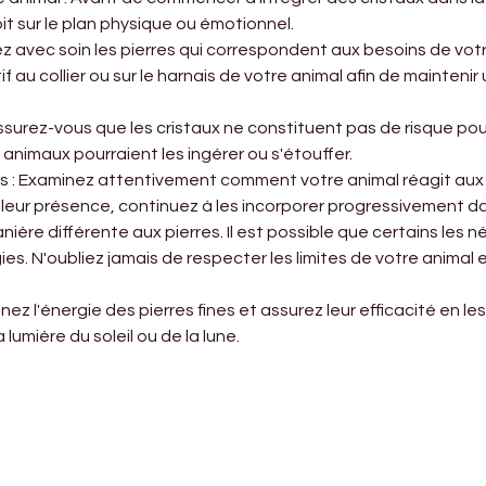
oit sur le plan physique ou émotionnel.
nez avec soin les pierres qui correspondent aux besoins de v
if au collier ou sur le harnais de votre animal afin de mainten
Assurez-vous que les cristaux ne constituent pas de risque pou
 animaux pourraient les ingérer ou s'étouffer.
ns : Examinez attentivement comment votre animal réagit aux c
en leur présence, continuez à les incorporer progressivement da
ière différente aux pierres. Il est possible que certains les
es. N'oubliez jamais de respecter les limites de votre animal et
enez l'énergie des pierres fines et assurez leur efficacité en l
 lumière du soleil ou de la lune.