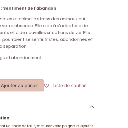
 : Sentiment de l'abandon
santes et calme le stress des animaux qui
n votre absence. Elle aide à s’adapter à de
s et à de nouvelles situations de vie. Elle
i pourraient se sentir tristes, abandonnés et
la séparation.
ings of abandonment
Ajouter au panier
Liste de souhait
ation
ant un choix de taille, mesurez votre poignet et ajoutez