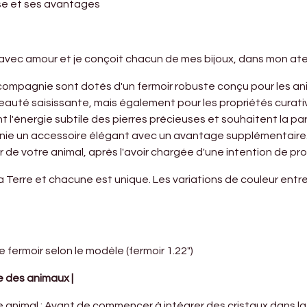
use et ses avantages
avec amour et je conçoit chacun de mes bijoux, dans mon at
 compagnie sont dotés d'un fermoir robuste conçu pour les 
uté saisissante, mais également pour les propriétés curatives
 l'énergie subtile des pierres précieuses et souhaitent la 
nie un accessoire élégant avec un avantage supplémentaire. 
 de votre animal, après l'avoir chargée d'une intention de pr
a Terre et chacune est unique. Les variations de couleur entr
e fermoir selon le modèle (fermoir 1.22")
e des animaux |
re animal : Avant de commencer à intégrer des cristaux dans la