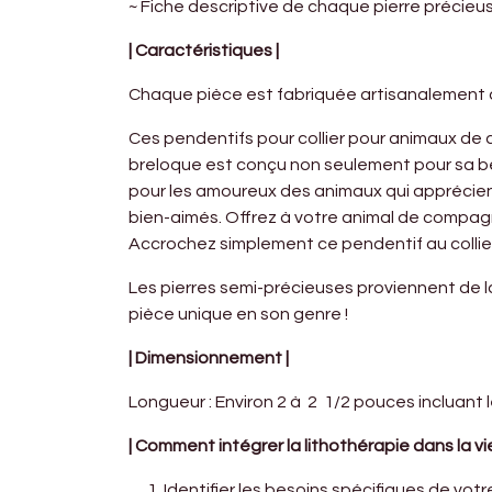
~ Fiche descriptive de chaque pierre précie
| Caractéristiques |
Chaque pièce est fabriquée artisanalement 
Ces pendentifs pour collier pour animaux de
breloque est conçu non seulement pour sa bea
pour les amoureux des animaux qui apprécient
bien-aimés. Offrez à votre animal de compag
Accrochez simplement ce pendentif au collier
Les pierres semi-précieuses proviennent de l
pièce unique en son genre !
| Dimensionnement |
Longueur : Environ 2 à 2 1/2 pouces incluant l
| Comment intégrer la lithothérapie dans la vi
Identifier les besoins spécifiques de vot