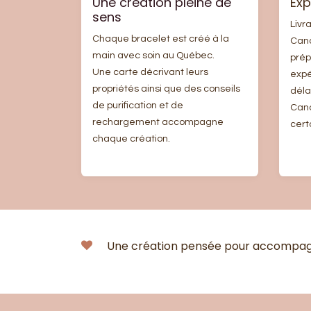
Une création pleine de
Exp
sens
Livr
Chaque bracelet est créé à la
Can
main avec soin au Québec.
prép
Une carte décrivant leurs
expé
propriétés ainsi que des conseils
déla
de purification et de
Cana
rechargement accompagne
cert
chaque création.
Une création pensée pour accompagne