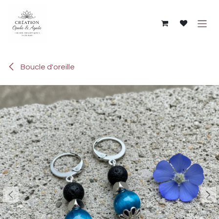
Se rendre au contenu
Boucle d'oreille