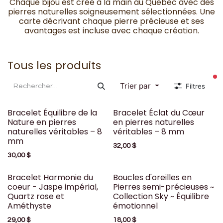
Chaque bijou est créé à la main au Québec avec des
pierres naturelles soigneusement sélectionnées. Une
carte décrivant chaque pierre précieuse et ses
avantages est incluse avec chaque création.
Tous les produits
fi
Trier par
Filtres
Bracelet Équilibre de la
Bracelet Éclat du Cœur
Nature en pierres
en pierres naturelles
naturelles véritables – 8
véritables – 8 mm
mm
32,00
$
30,00
$
Bracelet Harmonie du
Boucles d'oreilles en
coeur - Jaspe impérial,
Pierres semi-précieuses ~
Quartz rose et
Collection Sky ~ Équilibre
Améthyste
émotionnel
29,00
$
18,00
$