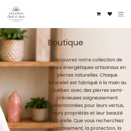
Se rendre au contenu
Boutique
Découvrez notre collection de
bijoux énergétiques artisanaux en
pierres naturelles. Chaque
bracelet est fabriqué à la main au
Québec avec des pierres semi-
précieuses soigneusement
sélectionnées pour leurs vertus,
leurs propriétés et leur beauté
naturelle. Que vous recherchiez
l'apaisement, la protection, la