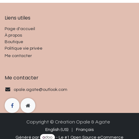
Liens utiles
Page d'accueil
À propos
Boutique
Politique vie privée
Me contacter
Me contacter
opale.agate@outlook.com
Copyright © Cré
ation O
p
ale & Agate
English (US)
|
Français
Généré par
- Le #1
Open Source eCommerce