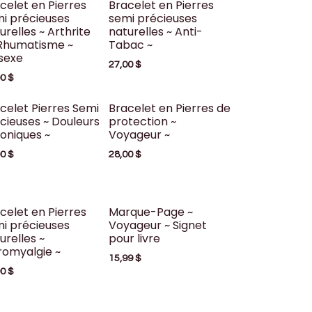
celet en Pierres
Bracelet en Pierres
i précieuses
semi précieuses
urelles ~ Arthrite
naturelles ~ Anti-
Rhumatisme ~
Tabac ~
sexe
27,00
$
00
$
celet Pierres Semi
Bracelet en Pierres de
cieuses ~ Douleurs
protection ~
oniques ~
Voyageur ~
00
$
28,00
$
celet en Pierres
Marque-Page ~
i précieuses
Voyageur ~ Signet
urelles ~
pour livre
romyalgie ~
15,99
$
00
$