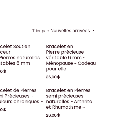
Nouvelles arrivées
Trier par:
celet Soutien
Bracelet en
nceur
Pierre précieuse
Pierres naturelles
véritable 6 mm ~
itables 6 mm
Ménopause ~ Cadeau
pour elle
00
$
26,00
$
celet de Pierres
Bracelet en Pierres
i Précieuses ~
semi précieuses
leurs chroniques ~
naturelles ~ Arthrite
et Rhumatisme ~
00
$
28,00
$