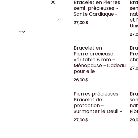
Bracelet en Pierres
Bra
semi-précieuses ~
sem
Santé Cardiaque ~
nat
et 
27,00
$
Uni
27,
Bracelet en
Bra
Pierre précieuse
Pré
véritable 8 mm ~
chr
Ménopause ~ Cadeau
27,
pour elle
26,00
$
Pierres précieuses
Bra
Bracelet de
sem
protection ~
nat
Surmonter le Deuil ~
Fib
27,00
$
29,