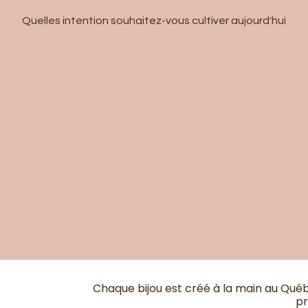
Quelles intention souhaitez-vous cultiver aujourd'hui
Chaque bijou est créé à la main au Qué
pr