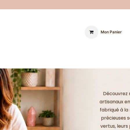
Mon Panier
on
Boutique
La Lithothérapie
Les Chakras
Purificati
Découvrez n
artisanaux en
fabriqué à l
précieuses 
vertus, leurs