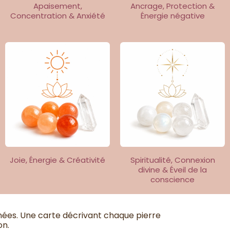
Apaisement,
Ancrage, Protection &
Concentration & Anxiété
Énergie négative
Joie, Énergie & Créativité
Spiritualité, Connexion
divine & Éveil de la
conscience
nées. Une carte décrivant chaque pierre
on.