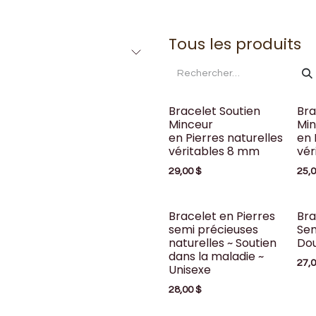
Tous les produits
Bracelet Soutien
Bra
Minceur
Mi
en Pierres naturelles
en 
véritables 8 mm
vér
29,00
$
25,
Bracelet en Pierres
Bra
semi précieuses
Sem
naturelles ~ Soutien
Dou
dans la maladie ~
27,
Unisexe
28,00
$