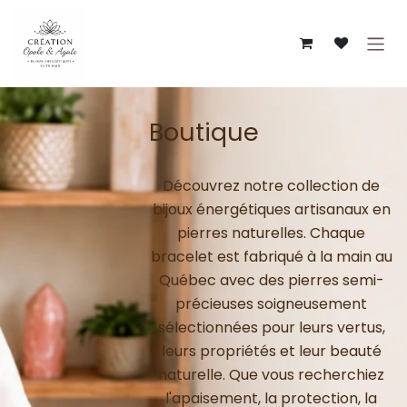
Se rendre au contenu
Boutique
Découvrez notre collection de
bijoux énergétiques artisanaux en
pierres naturelles. Chaque
bracelet est fabriqué à la main au
Québec avec des pierres semi-
précieuses soigneusement
sélectionnées pour leurs vertus,
leurs propriétés et leur beauté
naturelle. Que vous recherchiez
l'apaisement, la protection, la