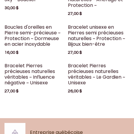
Protection ~
30,00
$
27,00
$
Boucles d'oreilles en
Bracelet unisexe en
Pierre semi-précieuse ~
Pierres semi précieuses
Protection ~ Dormeuse
naturelles ~ Protection ~
en acier inoxydable
Bijoux bien-être
16,00
$
27,00
$
Bracelet Pierres
Bracelet Pierres
précieuses naturelles
précieuses naturelles
véritables ~ Influence
véritables ~ Le Gardien ~
négative ~ Unisexe
Unisexe
27,00
$
26,00
$
Entreprise québécoise