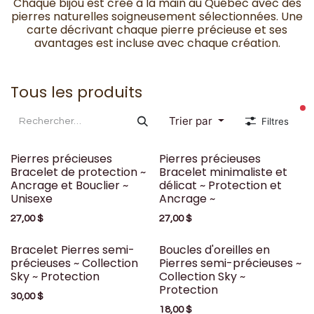
Chaque bijou est créé à la main au Québec avec des
pierres naturelles soigneusement sélectionnées. Une
carte décrivant chaque pierre précieuse et ses
avantages est incluse avec chaque création.
Tous les produits
fi
Trier par
Filtres
Pierres précieuses
Pierres précieuses
Bracelet de protection ~
Bracelet minimaliste et
Ancrage et Bouclier ~
délicat ~ Protection et
Unisexe
Ancrage ~
27,00
$
27,00
$
Bracelet Pierres semi-
Boucles d'oreilles en
précieuses ~ Collection
Pierres semi-précieuses ~
Sky ~ Protection
Collection Sky ~
Protection
30,00
$
18,00
$