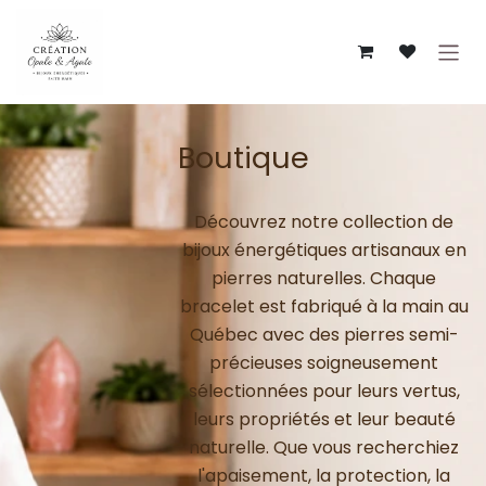
Se rendre au contenu
Boutique
Découvrez notre collection de
bijoux énergétiques artisanaux en
pierres naturelles. Chaque
bracelet est fabriqué à la main au
Québec avec des pierres semi-
précieuses soigneusement
sélectionnées pour leurs vertus,
leurs propriétés et leur beauté
naturelle. Que vous recherchiez
l'apaisement, la protection, la