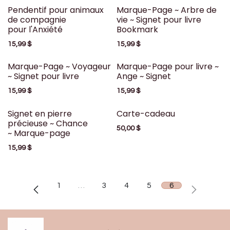
Pendentif pour animaux
Marque-Page ~ Arbre de
de compagnie
vie ~ Signet pour livre
pour l'Anxiété
Bookmark
15,99
$
15,99
$
Marque-Page ~ Voyageur
Marque-Page pour livre ~
~ Signet pour livre
Ange ~ Signet
15,99
$
15,99
$
Signet en pierre
Carte-cadeau
précieuse ~ Chance
50,00
$
~ Marque-page
15,99
$
1
…
3
4
5
6